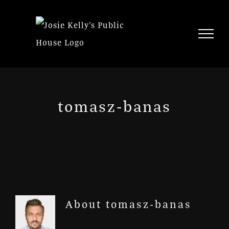
Skip
to
content
tomasz-banas
About
tomasz-banas